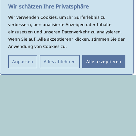
Wir schätzen Ihre Privatsphäre
Schmerzen
Wir verwenden Cookies, um Ihr Surferlebnis zu
Hilft bei Schmerzen die Lebensqualität
verbessern, personalisierte Anzeigen oder Inhalte
zurückzuerlangen und den allgemeinen
einzusetzen und unseren Datenverkehr zu analysieren.
Gesundheitszustand zu verbessern.
Wenn Sie auf „Alle akzeptieren" klicken, stimmen Sie der
Anwendung von Cookies zu.
Schwangere / Gynäkologie
Osteopathie hilft medikamentenfrei während der
Anpassen
Alles ablehnen
Alle akzeptieren
Schwangerschaft und nach der Geburt, ebenso
bei Wechseljahrsproblemen.